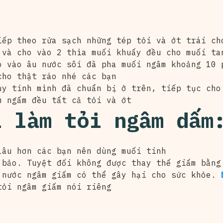
iếp theo rửa sạch những tép tỏi và ớt trái ch
 và cho vào 2 thìa muối khuấy đều cho muối ta
 vào âu nước sôi đã pha muối ngâm khoảng 10 
cho thật ráo nhé các bạn
ủy tinh mình đã chuẩn bị ở trên, tiếp tục cho
m ngấm đều tất cả tỏi và ớt
i làm tỏi ngâm dấm
lâu hơn các bạn nên dùng muối tinh
 bảo. Tuyệt đối không được thay thế giấm bằn
 nước ngâm giấm có thể gây hại cho sức khỏe.
D
tỏi ngâm giấm nói riêng