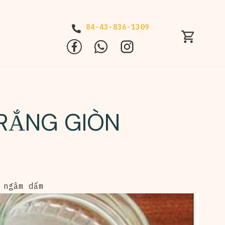
84-43-836-1309
TRẮNG GIÒN
 ngâm dấm