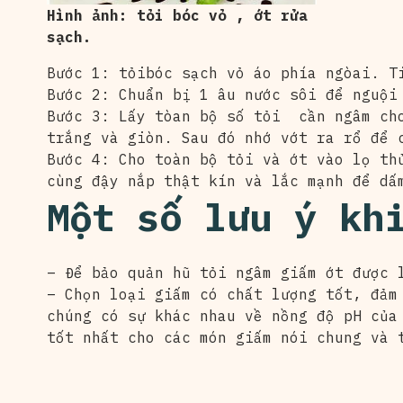
Hình ảnh: tỏi bóc vỏ , ớt rửa
sạch.
Bước 1: tỏibóc sạch vỏ áo phía ngòai. T
Bước 2: Chuẩn bị 1 âu nước sôi để nguội
Bước 3: Lấy tòan bộ số tỏi cần ngâm cho
trắng và giòn. Sau đó nhớ vớt ra rổ để 
Bước 4: Cho toàn bộ tỏi và ớt vào lọ th
cùng đậy nắp thật kín và lắc mạnh để dấ
Một số lưu ý kh
– Để bảo quản hũ tỏi ngâm giấm ớt được 
– Chọn loại giấm có chất lượng tốt, đảm
chúng có sự khác nhau về nồng độ pH của
tốt nhất cho các món giấm nói chung và 