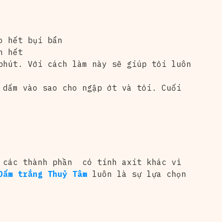
o hết bụi bẩn
n hết
phút. Với cách làm này sẽ giúp tỏi luôn
 dấm vào sao cho ngập ớt và tỏi. Cuối
:
g các thành phần có tính axit khác vì
ấm trắng Thuỷ Tâm
luôn là sự lựa chọn