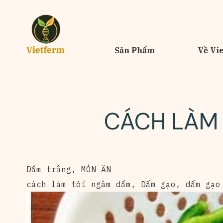
Sản Phẩm
Về Vi
CÁCH LÀM 
Dấm trắng
,
MÓN ĂN
cách làm tỏi ngâm dấm
,
Dấm gạo
,
dấm gạo