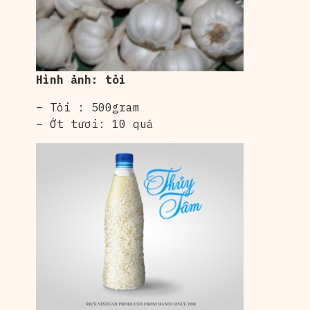
Hình ảnh: tỏi
– Tỏi : 500gram
– Ớt tươi: 10 quả