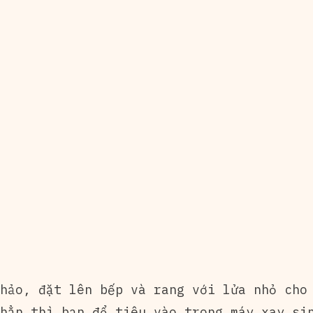
hảo, đặt lên bếp và rang với lửa nhỏ cho 
hẳn thì bạn đổ tiêu vào trong máy xay si