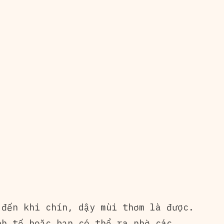
đến khi chín, dậy mùi thơm là được.
nh tố hoặc bạn có thể ra nhờ các