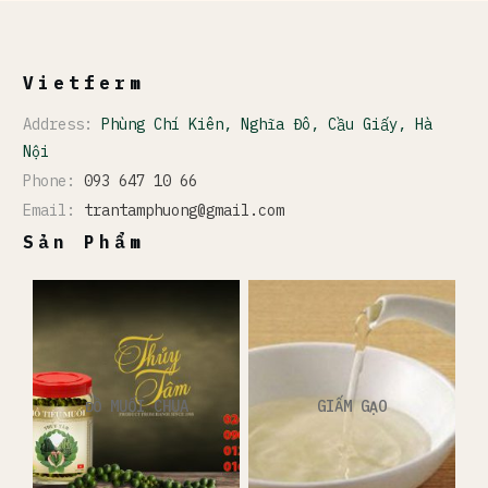
Vietferm
Address:
Phùng Chí Kiên, Nghĩa Đô, Cầu Giấy, Hà
Nội
Phone:
093 647 10 66
Email:
trantamphuong@gmail.com
Sản Phẩm
ĐỒ MUỐI CHUA
GIẤM GẠO