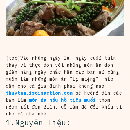
[toc]Vào những ngày lễ, ngày cuối tuần
thay vì thực đơn với những món ăn đơn
giản hàng ngày chắc hẳn các bạn ai cũng
muốn làm những món ăn “lạ miệng”, hấp
dẫn cho cả gia đình phải không nào.
thuytam.isoinaction.com
sẽ hướng dẫn các
bạn làm
món gà nấu hồ tiêu muối
thơm
ngon rất đơn giản, dễ làm để đổi khẩu vị
cho cả nhà nhé.
1.Nguyên liệu: