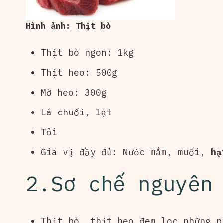
Hình ảnh: Thịt bò
Thịt bò ngon: 1kg
Thịt heo: 500g
Mỡ heo: 300g
Lá chuối, lạt
Tỏi
Gia vị đầy đủ: Nước mắm, muối,
hạ
2.Sơ chế nguyên
Thịt bò, thịt heo đem lọc những p