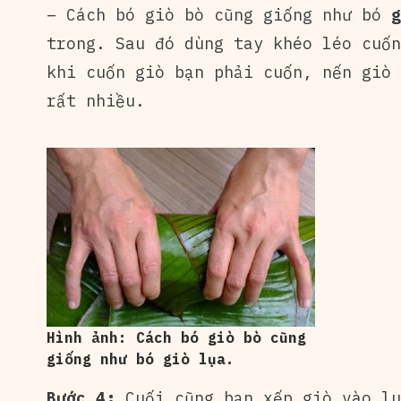
– Cách bó giò bò cũng giống như bó
g
trong. Sau đó dùng tay khéo léo cuốn
khi cuốn giò bạn phải cuốn, nến giò
rất nhiều.
Hình ảnh: Cách bó giò bò cũng
giống như bó giò lụa.
Bước 4:
Cuối cũng bạn xếp giò vào lu