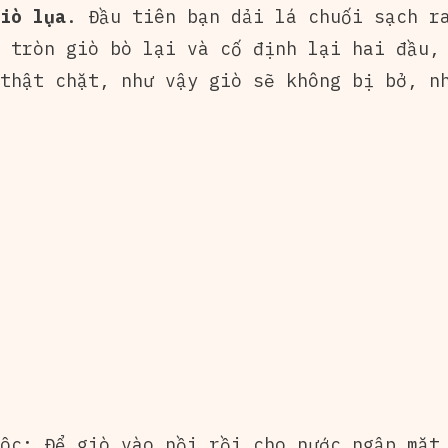
iò lụa
. Đầu tiên bạn dải lá chuối sạch r
 tròn giò bò lại và cố định lại hai đầu,
 thật chặt, như vậy giò sẽ không bị bở, 
ộc: Để giò vào nồi rồi cho nước ngập mặt 