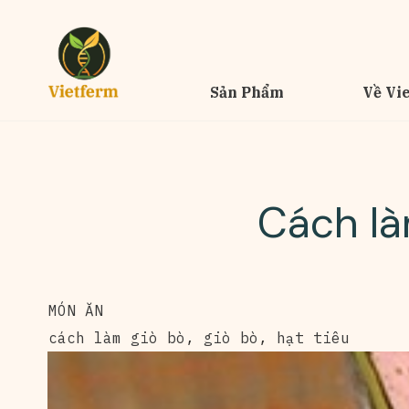
Sản Phẩm
Về Vi
Cách là
MÓN ĂN
cách làm giò bò
,
giò bò
,
hạt tiêu