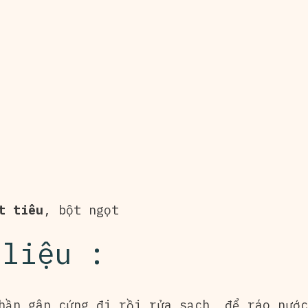
t tiêu
, bột ngọt
 liệu :
hần gân cứng đi rồi rửa sạch, để ráo nước