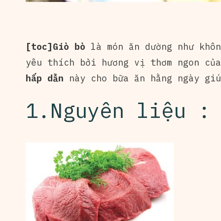
[toc]Giò bò
là món ăn dường như khôn
yêu thích bởi hương vị thơm ngon củ
hấp dẫn
này cho bữa ăn hằng ngày giú
1.Nguyên liệu :