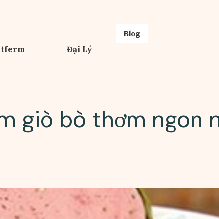
Blog
etferm
Đại Lý
m giò bò thơm ngon n