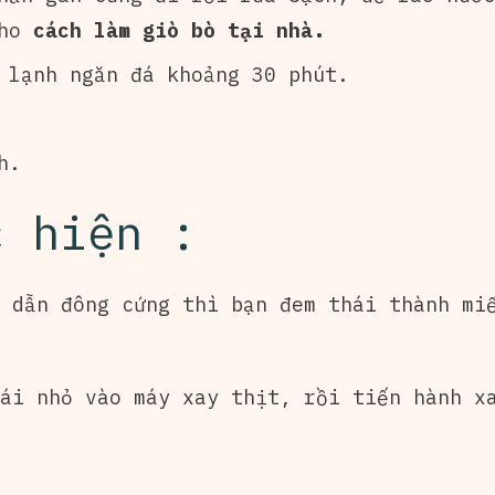
cho
cách làm giò bò tại nhà.
 lạnh ngăn đá khoảng 30 phút.
h.
c hiện :
 dẫn đông cứng thì bạn đem thái thành miế
ái nhỏ vào máy xay thịt, rồi tiến hành x