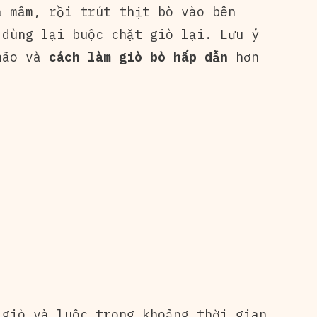
a mâm, rồi trút thịt bò vào bên
 dùng lại buộc chặt giò lại. Lưu ý
nhão và
cách làm giò bò hấp dẫn
hơn
giò và luộc trong khoảng thời gian