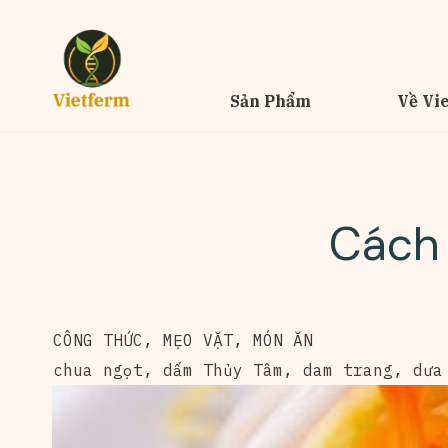
Sản Phẩm
Về Vi
Cách 
CÔNG THỨC
,
MẸO VẶT
,
MÓN ĂN
chua ngọt
,
dấm Thủy Tâm
,
dam trang
,
dưa