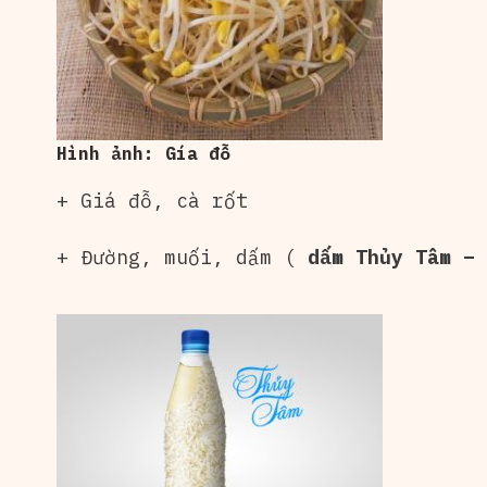
Hình ảnh: Gía đỗ
+ Giá đỗ, cà rốt
+ Đường, muối, dấm (
dấm Thủy Tâm – 