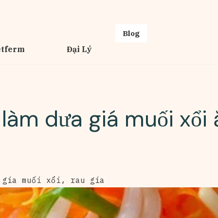
Blog
etferm
Đại Lý
làm dưa giá muối xổi ă
 gía muối xổi
,
rau gía