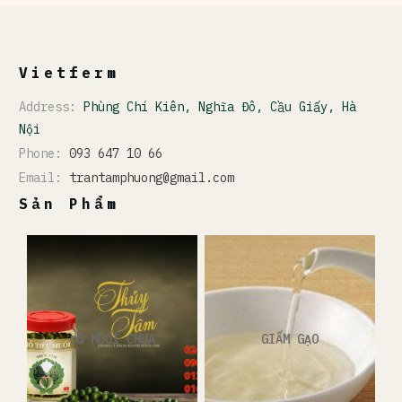
Vietferm
Address:
Phùng Chí Kiên, Nghĩa Đô, Cầu Giấy, Hà
Nội
Phone:
093 647 10 66
Email:
trantamphuong@gmail.com
Sản Phẩm
ĐỒ MUỐI CHUA
GIẤM GẠO