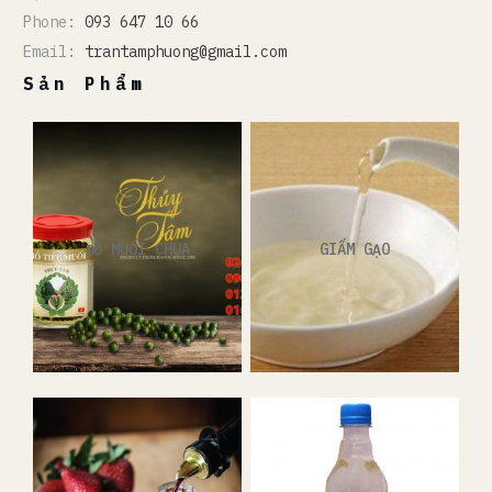
Phone:
093 647 10 66
Email:
trantamphuong@gmail.com
Sản Phẩm
ĐỒ MUỐI CHUA
GIẤM GẠO