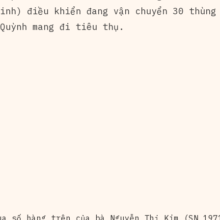
inh) điều khiển đang vận chuyển 30 thùng
Quỳnh mang đi tiêu thụ.
ua số hàng trên của bà Nguyễn Thị Kim (SN 197