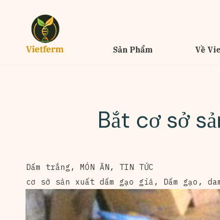
Sản Phẩm
Về Vi
Bắt cơ sở sả
Dấm trắng
,
MÓN ĂN
,
TIN TỨC
cơ sở sản xuất dấm gạo giả
,
Dấm gạo
,
da