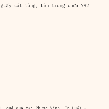
 giấy cát tông, bên trong chứa 792
1, quê quá tại Phước Vĩnh, Tp Huế) –