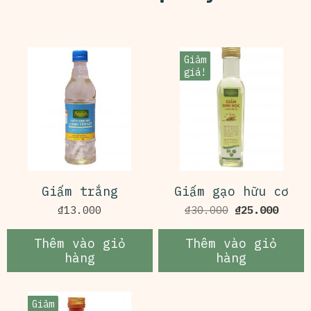
Giảm
giá!
Giấm trắng
Giấm gạo hữu cơ
Giá
Giá
₫
13.000
₫
30.000
₫
25.000
gốc
hiện
là:
tại
Thêm vào giỏ
Thêm vào giỏ
₫30.000.
là:
hàng
hàng
₫25.0
Giảm