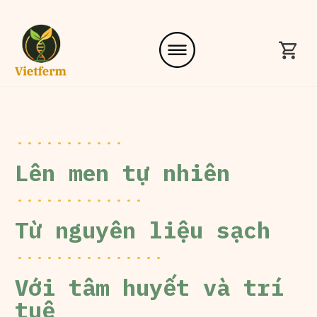
...........
Lên men tự nhiên
.............
Từ nguyên liệu sạch
...............
Với tâm huyết và trí
tuệ