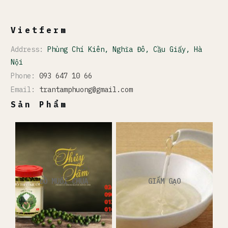
Vietferm
Address:
Phùng Chí Kiên, Nghĩa Đô, Cầu Giấy, Hà
Nội
Phone:
093 647 10 66
Email:
trantamphuong@gmail.com
Sản Phẩm
ĐỒ MUỐI CHUA
GIẤM GẠO