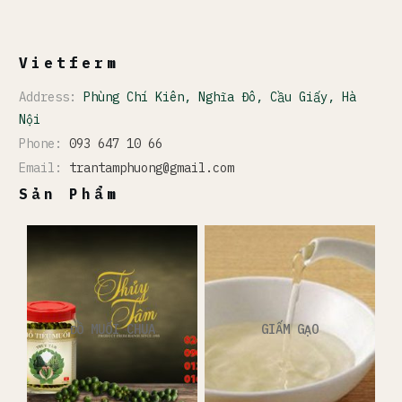
Vietferm
Address:
Phùng Chí Kiên, Nghĩa Đô, Cầu Giấy, Hà
Nội
Phone:
093 647 10 66
Email:
trantamphuong@gmail.com
Sản Phẩm
ĐỒ MUỐI CHUA
GIẤM GẠO