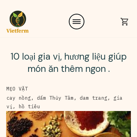
10 loại gia vị, hương liệu giúp
món ăn thêm ngon .
MẸO VẶT
cay nồng
,
dấm Thủy Tâm
,
dam trang
,
gia
vị
,
hồ tiêu