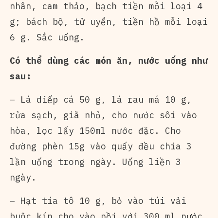
nhân, cam thảo, bạch tiền mỗi loại 4
g; bách bộ, tử uyển, tiền hồ mỗi loại
6 g. Sắc uống.
Có thể dùng các món ăn, nước uống như
sau:
– Lá diếp cá 50 g, lá rau má 10 g,
rửa sạch, giã nhỏ, cho nước sôi vào
hòa, lọc lấy 150ml nước đặc. Cho
đường phèn 15g vào quấy đều chia 3
lần uống trong ngày. Uống liền 3
ngày.
– Hạt tía tô 10 g, bỏ vào túi vải
buộc kín cho vào nồi với 300 ml nước