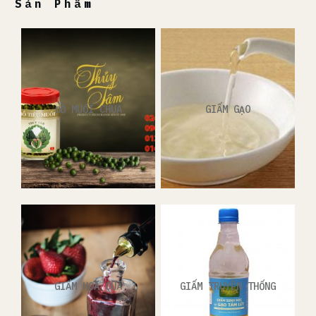
Sản Phẩm
ĐỒ MUỐI CHUA
GIẤM GẠO
GIẤM HOA QUẢ
GIẤM TRUYỀN THỐNG