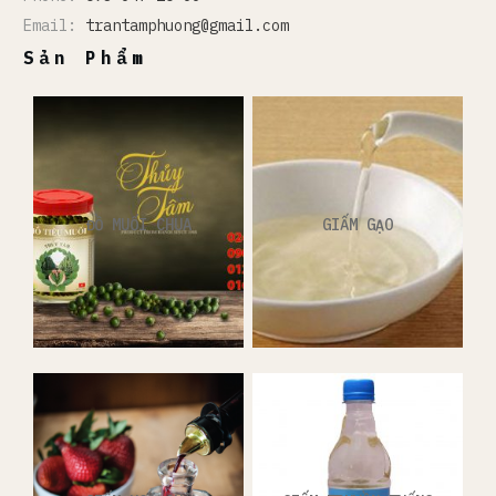
Email:
trantamphuong@gmail.com
Sản Phẩm
ĐỒ MUỐI CHUA
GIẤM GẠO