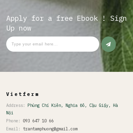
Apply for a free Ebook ! Sign
Up now
Vietferm
Address:
Phùng Chí Kiên, Nghĩa Đô, Cầu Giấy, Hà
Nội
Phone:
093 647 10 66
Email:
trantamphuong@gmail.com