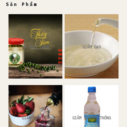
Sản Phẩm
ĐỒ MUỐI CHUA
GIẤM GẠO
GIẤM HOA QUẢ
GIẤM TRUYỀN THỐNG