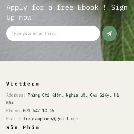
Apply for a free Ebook ! Sign
Up now
Vietferm
Address:
Phùng Chí Kiên, Nghĩa Đô, Cầu Giấy, Hà
Nội
Phone:
093 647 10 66
Email:
trantamphuong@gmail.com
Sản Phẩm