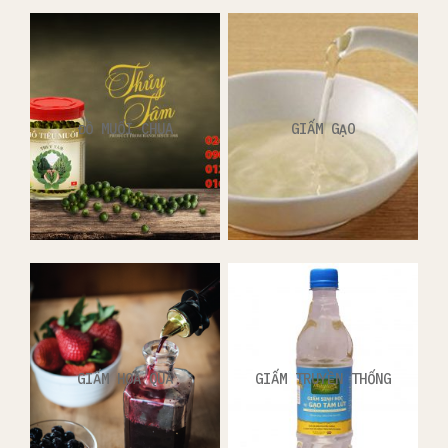
ĐỒ MUỐI CHUA
GIẤM GẠO
GIẤM HOA QUẢ
GIẤM TRUYỀN THỐNG