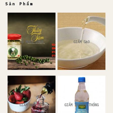
Sản Phẩm
ĐỒ MUỐI CHUA
GIẤM GẠO
GIẤM HOA QUẢ
GIẤM TRUYỀN THỐNG