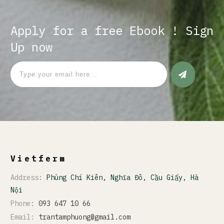
Apply for a free Ebook ! Sign
Up now
Vietferm
Address:
Phùng Chí Kiên, Nghĩa Đô, Cầu Giấy, Hà
Nội
Phone:
093 647 10 66
Email:
trantamphuong@gmail.com