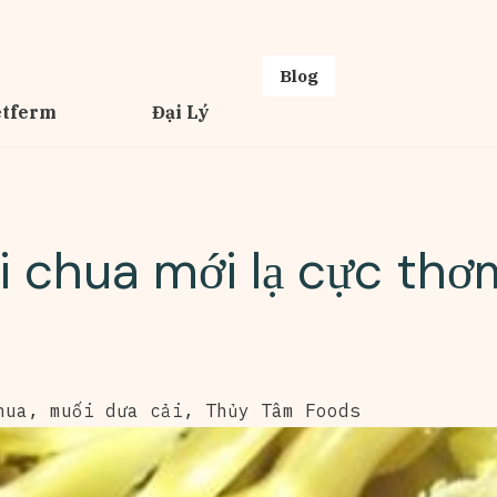
Blog
etferm
Đại Lý
i chua mới lạ cực thơ
hua
,
muối dưa cải
,
Thủy Tâm Foods