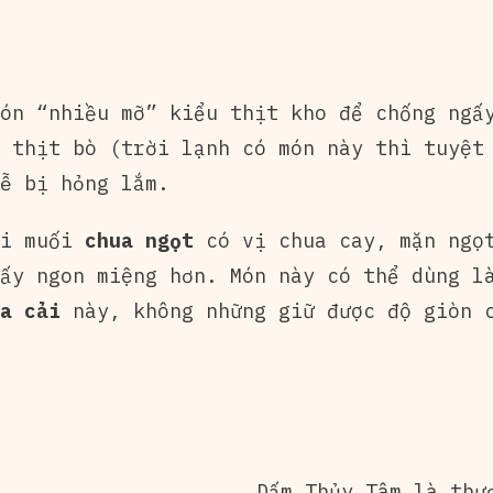
ón “nhiều mỡ” kiểu thịt kho để chống ngấ
 thịt bò (trời lạnh có món này thì tuyệt
ễ bị hỏng lắm.
ải muối
chua ngọt
có vị chua cay, mặn ngọt
ấy ngon miệng hơn. Món này có thể dùng l
a cải
này, không những giữ được độ giòn c
Dấm Thủy Tâm là thư