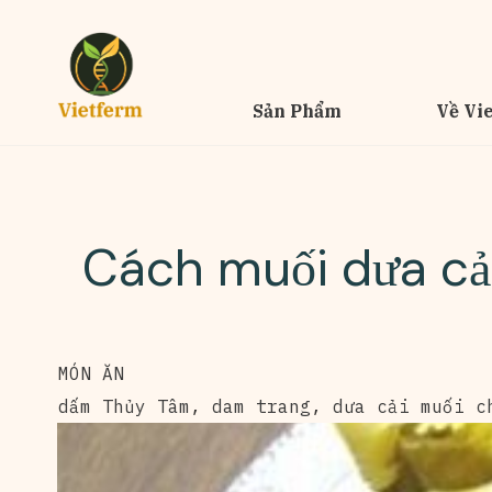
Sản Phẩm
Về Vi
Cách muối dưa cả
MÓN ĂN
dấm Thủy Tâm
,
dam trang
,
dưa cải muối c