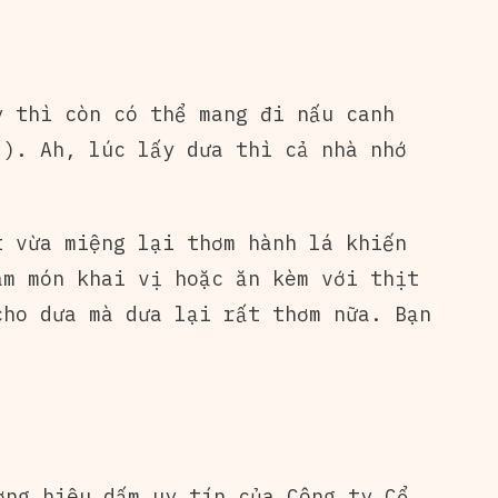
y thì còn có thể mang đi nấu canh
 ). Ah, lúc lấy dưa thì cả nhà nhớ
 vừa miệng lại thơm hành lá khiến
àm món khai vị hoặc ăn kèm với thịt
ho dưa mà dưa lại rất thơm nữa. Bạn
ơng hiệu dấm uy tín của Công ty Cổ