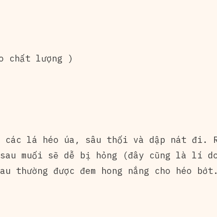
o chất lượng )
 các lá héo úa, sâu thối và dập nát đi. R
sau muối sẽ dễ bị hỏng (đây cũng là lí do
au thường được đem hong nắng cho héo bớt